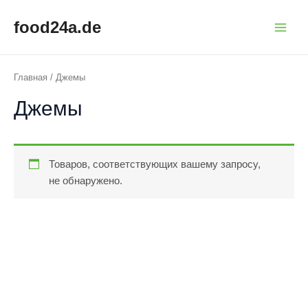
Перейти
Main
food24a.de
к
Menu
содержимому
Главная
/ Джемы
Джемы
Товаров, соответствующих вашему запросу,
не обнаружено.