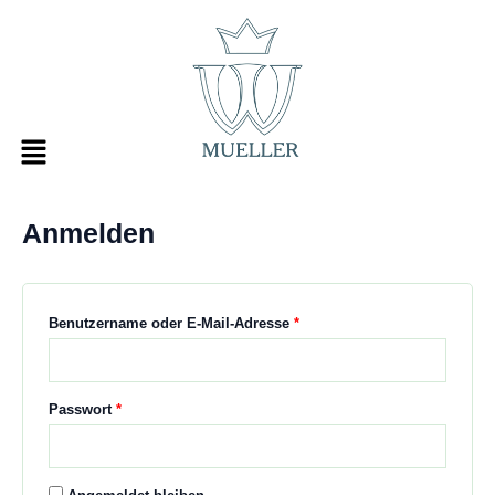
Zum
Erforderlich
Erforderlich
Inhalt
springen
Anmelden
Benutzername oder E-Mail-Adresse
*
Passwort
*