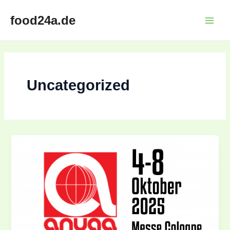
Перейти
Main
food24a.de
к
Menu
содержимому
Uncategorized